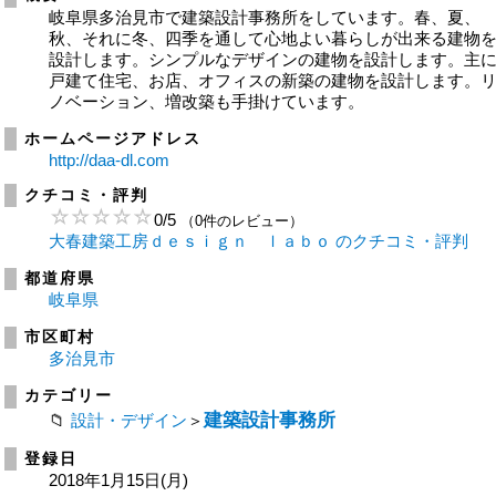
岐阜県多治見市で建築設計事務所をしています。春、夏、
秋、それに冬、四季を通して心地よい暮らしが出来る建物
設計します。シンプルなデザインの建物を設計します。主
戸建て住宅、お店、オフィスの新築の建物を設計します。
ノベーション、増改築も手掛けています。
ホームページアドレス
http://daa-dl.com
クチコミ・評判
0
/
5
（0件のレビュー）
大春建築工房ｄｅｓｉｇｎ ｌａｂｏ のクチコミ・評判
都道府県
岐阜県
市区町村
多治見市
カテゴリー
建築設計事務所
設計・デザイン
＞
登録日
2018年1月15日(月)