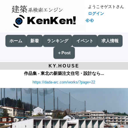
ようこそゲストさん
ログイン
👀
ホーム
新着
ランキング
イベント
求人情報
＋Post
KY.HOUSE
作品集 - 東北の新築注文住宅・設計なら...
https://dada-arc.com/works/?page=22