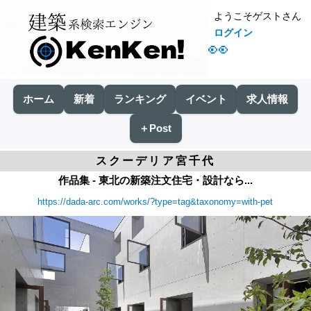
ようこそゲストさん
ログイン
👀
ホーム
新着
ランキング
イベント
求人情報
＋Post
スクーデリア宮千代
作品集 - 東北の新築注文住宅・設計なら...
https://dada-arc.com/works/?type=tag&taxonomy=with-pet