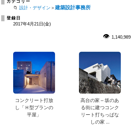
カテゴリー
建築設計事務所
設計・デザイン
＞
登録日
2017年4月21日(金)
1,140,989
コンクリート打放
高台の家 – 坂のあ
し「Ｈ型プランの
る街に建つコンク
平屋」
リート打ちっぱな
しの家 ...