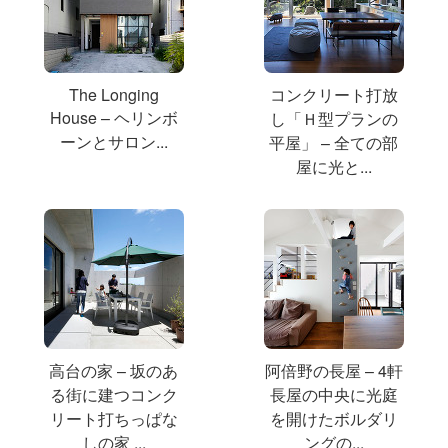
The Longing
コンクリート打放
House – ヘリンボ
し「Ｈ型プランの
ーンとサロン...
平屋」 – 全ての部
屋に光と...
高台の家 – 坂のあ
阿倍野の長屋 – 4軒
る街に建つコンク
長屋の中央に光庭
リート打ちっぱな
を開けたボルダリ
しの家 ...
ングの...