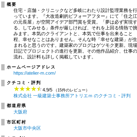
概要
住宅・店舗・クリニックなど多岐にわたり設計監理業務を
っています。『大改造劇的ビフォーアフター』にて「住之
の元長屋」が空間アイデア部門賞を受賞。「夢は必ず実現
る、してみせる」条件が厳しければ、それを上回る情熱で
みます。本気のクライアントと、本気で仕事を出来ること
程、幸せなことはありません。そんな時「幸せな建築」が
まれると思うのです。建築家のブログはゲツモク更新。現
日記でプロジェクトの進行を更新。その他作品紹介、仕事
流れ、設計料も詳しく掲載しています。
ホームページアドレス
https://atelier-m.com/
クチコミ・評判
4.9
/
5
（15件のレビュー）
株式会社 一級建築士事務所アトリエｍ のクチコミ・評判
都道府県
大阪府
市区町村
大阪市中央区