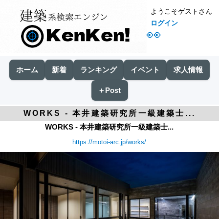
ようこそゲストさん
ログイン
👀
ホーム
新着
ランキング
イベント
求人情報
＋Post
WORKS - 本井建築研究所一級建築士...
WORKS - 本井建築研究所一級建築士...
https://motoi-arc.jp/works/