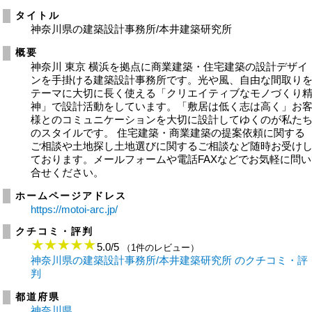
タイトル
神奈川県の建築設計事務所/本井建築研究所
概要
神奈川 東京 横浜を拠点に商業建築・住宅建築の設計デザイ
ンを手掛ける建築設計事務所です。光や風、自由な間取り
テーマに大切に長く使える「クリエイティブなモノづくり
神」で設計活動をしています。「敷居は低く志は高く」お
様とのコミュニケーションを大切に設計してゆくのが私た
のスタイルです。 住宅建築・商業建築の提案依頼に関する
ご相談や土地探し土地選びに関するご相談など随時お受け
ております。メールフォームや電話FAXなどでお気軽に問い
合せください。
ホームページアドレス
https://motoi-arc.jp/
クチコミ・評判
5.0
/
5
（1件のレビュー）
神奈川県の建築設計事務所/本井建築研究所 のクチコミ・評
判
都道府県
神奈川県