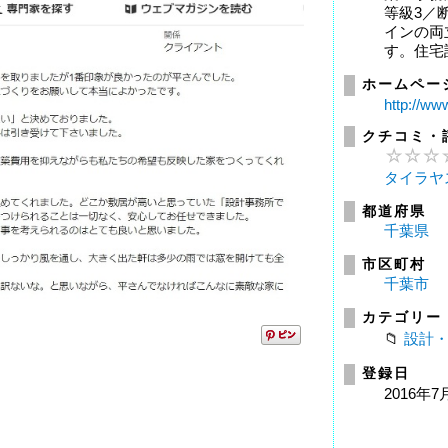
等級3／
インの両
す。住宅
ホームペー
http://ww
クチコミ・
タイラヤ
都道府県
千葉県
市区町村
千葉市
カテゴリー
設計
登録日
2016年7