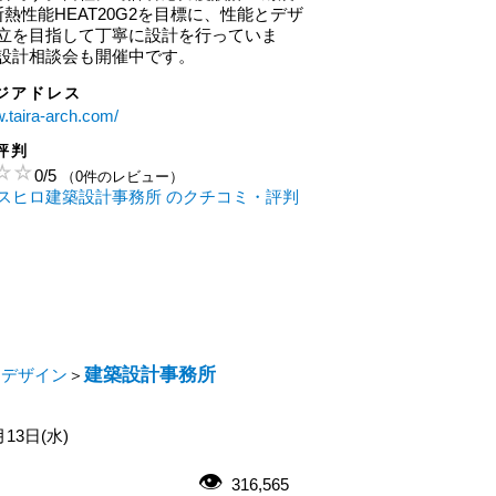
断熱性能HEAT20G2を目標に、性能とデザ
立を目指して丁寧に設計を行っていま
設計相談会も開催中です。
ジアドレス
w.taira-arch.com/
評判
0
/
5
（0件のレビュー）
スヒロ建築設計事務所 のクチコミ・評判
建築設計事務所
・デザイン
＞
月13日(水)
316,565