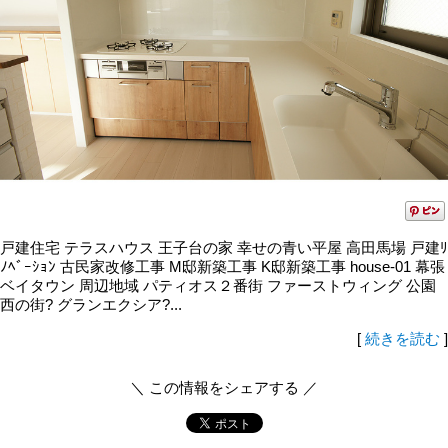
戸建住宅 テラスハウス 王子台の家 幸せの青い平屋 高田馬場 戸建ﾘ
ﾉﾍﾞｰｼｮﾝ 古民家改修工事 M邸新築工事 K邸新築工事 house-01 幕張
ベイタウン 周辺地域 パティオス２番街 ファーストウィング 公園
西の街? グランエクシア?...
[
続きを読む
]
＼ この情報をシェアする ／