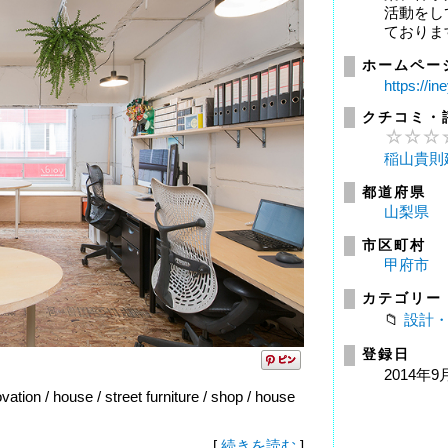
活動をし
ておりま
ホームペー
https://in
クチコミ・
稲山貴則
都道府県
山梨県
市区町村
甲府市
カテゴリー
設計
登録日
2014年9
ation / house / street furniture / shop / house
[
続きを読む
]