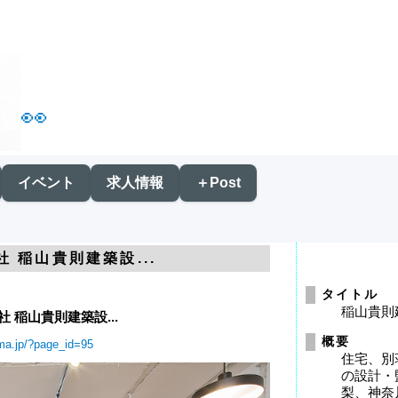
👀
イベント
求人情報
＋Post
会社 稲山貴則建築設...
タイトル
稲山貴則
会社 稲山貴則建築設...
概要
ama.jp/?page_id=95
住宅、別
の設計・
梨、神奈