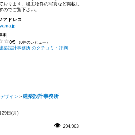
ております。竣工物件の写真など掲載し
すのでご覧下さい。
ジアドレス
eyama.jp
評判
0
/
5
（0件のレビュー）
建築設計事務所 のクチコミ・評判
建築設計事務所
・デザイン
＞
月29日(月)
294,963