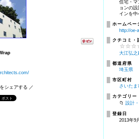
住宅・マ
ョンの設
インを中
ホームペー
http://oe-
クチコミ・
Wrap
大江弘之
都道府県
埼玉県
architects.com/
市区町村
さいたま
報をシェアする ／
カテゴリー
設計
登録日
2013年9