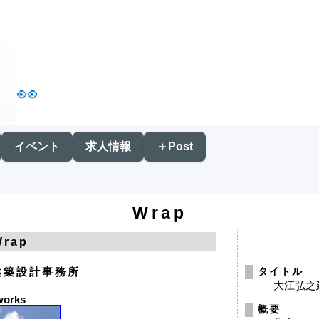
👀
イベント
求人情報
＋Post
Wrap
Wrap
建築設計事務所
タイトル
大江弘之
works
概要