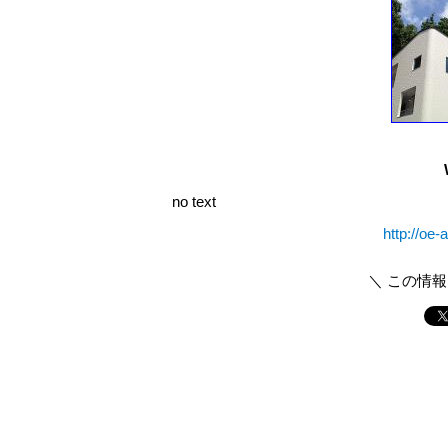
no text
http://oe-
＼ この情