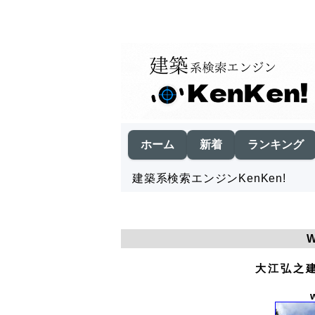
ホーム
新着
ランキング
建築系検索エンジンKenKen!
大江弘之