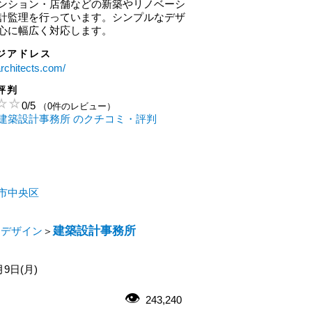
ンション・店舗などの新築やリノベーシ
計監理を行っています。シンプルなデザ
心に幅広く対応します。
ジアドレス
architects.com/
評判
0
/
5
（0件のレビュー）
建築設計事務所 のクチコミ・評判
市中央区
建築設計事務所
・デザイン
＞
月9日(月)
243,240