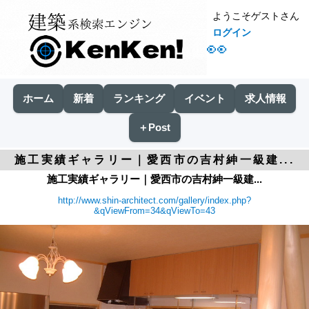
ようこそゲストさん
ログイン
👀
ホーム
新着
ランキング
イベント
求人情報
＋Post
施工実績ギャラリー｜愛西市の吉村紳一級建...
施工実績ギャラリー｜愛西市の吉村紳一級建...
http://www.shin-architect.com/gallery/index.php?
&qViewFrom=34&qViewTo=43