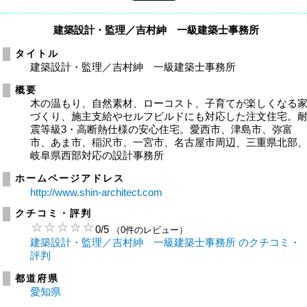
建築設計・監理／吉村紳 一級建築士事務所
タイトル
建築設計・監理／吉村紳 一級建築士事務所
概要
木の温もり、自然素材、ローコスト、子育てが楽しくなる
づくり、施主支給やセルフビルドにも対応した注文住宅。
震等級3・高断熱仕様の安心住宅。愛西市、津島市、弥富
市、あま市、稲沢市、一宮市、名古屋市周辺、三重県北部
岐阜県西部対応の設計事務所
ホームページアドレス
http://www.shin-architect.com
クチコミ・評判
0
/
5
（0件のレビュー）
建築設計・監理／吉村紳 一級建築士事務所 のクチコミ・
評判
都道府県
愛知県