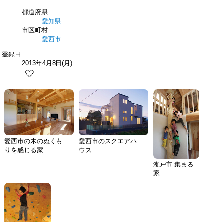
都道府県
愛知県
市区町村
愛西市
登録日
2013年4月8日(月)
🤍
愛西市の木のぬくも
愛西市のスクエアハ
りを感じる家
ウス
瀬戸市 集まる
家