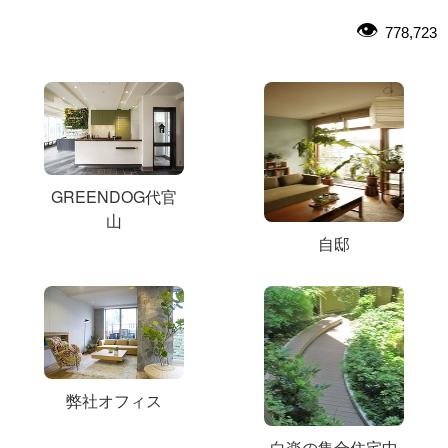
778,723
GREENDOG代官
山
自邸
弊社オフィス
白楽の集合住宅中