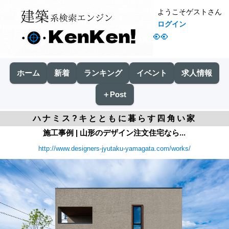
ようこそゲストさん
ログイン
👀
ホーム
新着
ランキング
イベント
求人情報
＋Post
ハナミス?キとともに暮らす四角い家
施工事例 | 山形のデザイン注文住宅なら...
http://www.designers-jyutaku-yamagata.com/works/