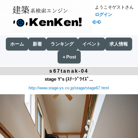
ようこそゲストさん
ログイン
👀
ホーム
新着
ランキング
イベント
求人情報
＋Post
s67tanak-04
stage Y's (ｽﾃｰｼﾞﾜｲｽﾞ...
http://www.stage-ys.co.jp/stage/stage67.html