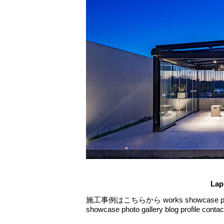
Lap
施工事例はこちらから works showcase photo ga
showcase photo gallery blog profile 