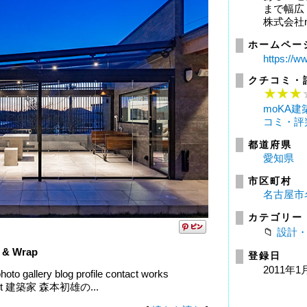
まで幅広
株式会社
ホームペー
https://w
クチコミ・
moKA
コミ・評
都道府県
愛知県
市区町村
名古屋市
カテゴリー
設計
 & Wrap
登録日
2011年1
llery blog profile contact works
contact 建築家 森本初雄の...