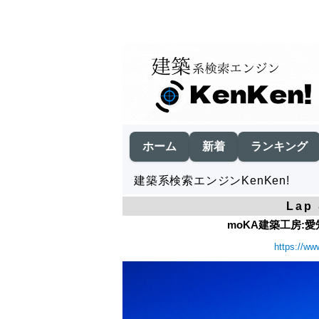
ホーム
新着
ランキング
建築系検索エンジンKenKen!
Lap
moKA建築工房:愛
https://ww