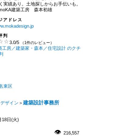
く実績あり。土地探しからお手伝いも。
moKA建築工房 森本初雄
ジアドレス
ww.mokadesign.jp
評判
3.0
/
5
（1件のレビュー）
建築工房／建築家・森本／住宅設計 のクチ
判
名東区
建築設計事務所
・デザイン
＞
月18日(火)
216,557