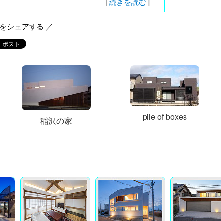
[
続きを読む
]
報をシェアする ／
pile of boxes
稲沢の家