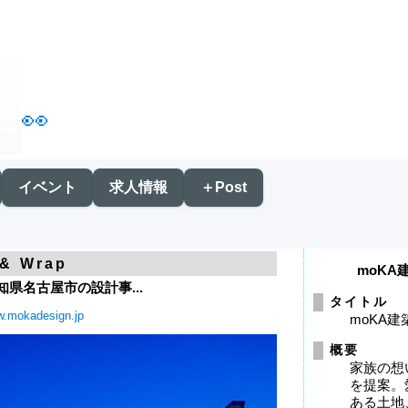
👀
イベント
求人情報
＋Post
 & Wrap
moK
知県名古屋市の設計事...
タイトル
w.mokadesign.jp
moKA
概要
家族の想
を提案。
ある土地