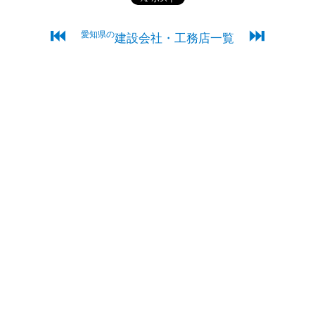
⏮
⏭
愛知県の
建設会社・工務店一覧