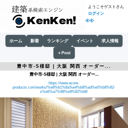
ようこそゲストさん
ログイン
👀
ホーム
新着
ランキング
イベント
求人情報
＋Post
豊中市-S様邸 | 大阪 関西 オーダー...
豊中市-S様邸 | 大阪 関西 オーダー...
https://www.acore-
products.com/works/%e8%b1%8a%e4%b8%ad%e5%b8%82-
s%e6%a7%98%e9%82%b8/