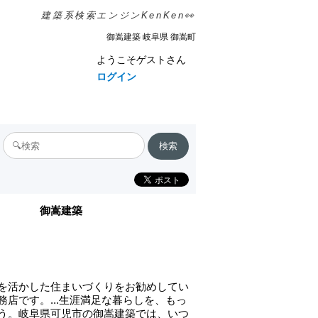
建築系検索エンジンKenKen👀
御嵩建築 岐阜県 御嵩町
ようこそゲストさん
ログイン
御嵩建築
を活かした住まいづくりをお勧めしてい
務店です。...生涯満足な暮らしを、もっ
う。岐阜県可児市の御嵩建築では、いつ