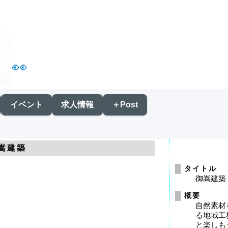
👀
イベント
求人情報
＋Post
嵩建築
タイトル
御嵩建築
概要
自然素材
る地域工
と楽しも