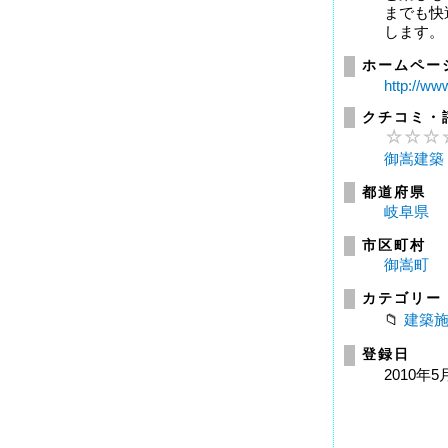
までも快
します。
ホームペー
http://ww
クチコミ・
御嵩建築
都道府県
岐阜県
市区町村
御嵩町
カテゴリー
建築
登録日
2010年5