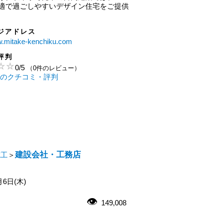
適で過ごしやすいデザイン住宅をご提供
ジアドレス
w.mitake-kenchiku.com
評判
0
/
5
（0件のレビュー）
 のクチコミ・評判
建設会社・工務店
施工
＞
月6日(木)
149,008