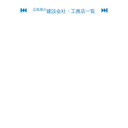
⏮
⏭
広島県の
建設会社・工務店一覧