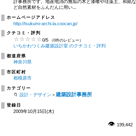
計事務所です。地産地消の無垢の木と漆喰や珪藻土、和紙
ど自然素材をふんだんに用い...
ホームページアドレス
http://tsukumi-archi.la.coocan.jp/
クチコミ・評判
0
/
5
（0件のレビュー）
いちかわつくみ建築設計室 のクチコミ・評判
都道府県
神奈川県
市区町村
相模原市
カテゴリー
建築設計事務所
設計・デザイン
＞
登録日
2009年10月15日(木)
199,442