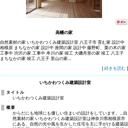
高幡の家
自然素材の家 いちかわつくみ建築設計室 八王子市 育む家 設計中
相模原 まちなかの家 設計中 座間の家 設計中 藤野町、栗の木の家
工事中 渋沢の家 工事中 串川の家 竣工 大磯舟形の家 竣工 八王子
まちなかの家 竣工 八王子 里山の家...
[
続きを読む
]
いちかわつくみ建築設計室
タイトル
いちかわつくみ建築設計室
概要
からだにも地球にも優しい住まいの設計をしています。...自
然素材の家 いちかわつくみ建築設計室は神奈川県相模原市
にある、自然の光や風を生かした住宅を主に手がける建築