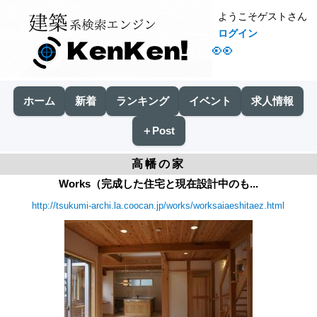
ようこそゲストさん
ログイン
👀
ホーム
新着
ランキング
イベント
求人情報
＋Post
高幡の家
Works（完成した住宅と現在設計中のも...
http://tsukumi-archi.la.coocan.jp/works/worksaiaeshitaez.html