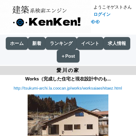
ようこそゲストさん
ログイン
👀
ホーム
新着
ランキング
イベント
求人情報
＋Post
愛川の家
Works（完成した住宅と現在設計中のも...
http://tsukumi-archi.la.coocan.jp/works/worksaiaeshitaez.html