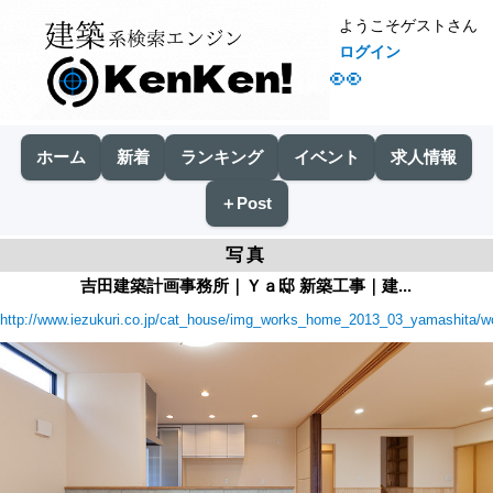
ようこそゲストさん
ログイン
👀
ホーム
新着
ランキング
イベント
求人情報
＋Post
写真
吉田建築計画事務所｜Ｙａ邸 新築工事｜建...
http://www.iezukuri.co.jp/cat_house/img_works_home_2013_03_yamashita/