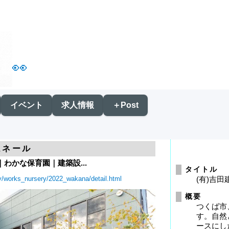
👀
イベント
求人情報
＋Post
ムネール
わかな保育園｜建築設...
タイトル
ry/works_nursery/2022_wakana/detail.html
(有)吉
概要
つくば市
す。自然
ースにし