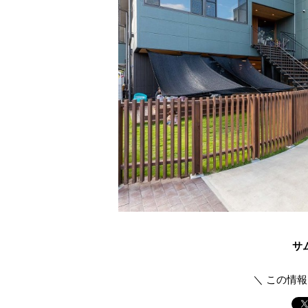
サ
＼ この情