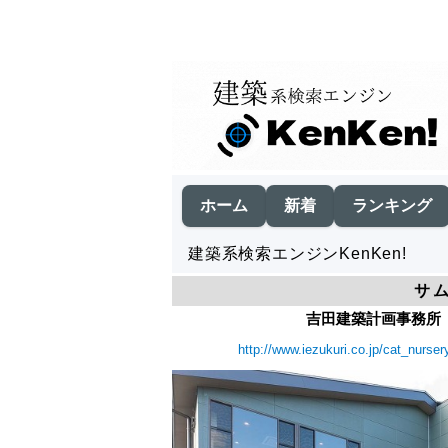
ホーム
新着
ランキング
建築系検索エンジンKenKen!
サ
吉田建築計画事務所｜
http://www.iezukuri.co.jp/cat_nurse