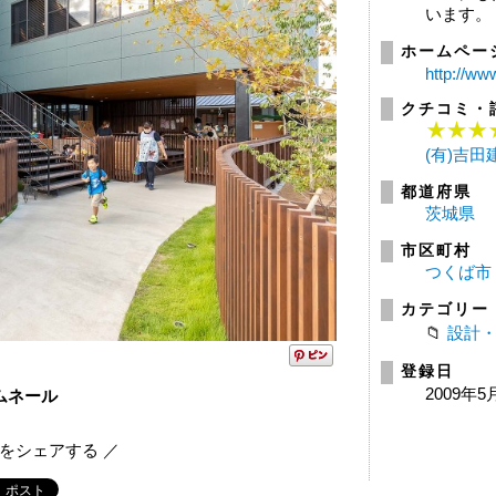
います。
ホームペー
http://www
クチコミ・
(有)吉
都道府県
茨城県
市区町村
つくば市
カテゴリー
設計
登録日
2009年5
ムネール
報をシェアする ／