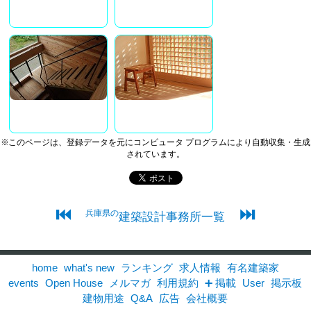
※このページは、登録データを元にコンピュータ プログラムにより自動収集・生成
されています。
⏮
⏭
兵庫県の
建築設計事務所一覧
home
what's new
ランキング
求人情報
有名建築家
events
Open House
メルマガ
利用規約
➕ 掲載
User
掲示板
建物用途
Q&A
広告
会社概要