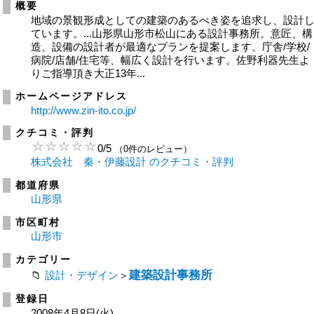
概要
地域の景観形成としての建築のあるべき姿を追求し、設計
ています。...山形県山形市松山にある設計事務所。意匠、構
造、設備の設計者が最適なプランを提案します。庁舎/学校/
病院/店舗/住宅等、幅広く設計を行います。佐野利器先生よ
りご指導頂き大正13年...
ホームページアドレス
http://www.zin-ito.co.jp/
クチコミ・評判
0
/
5
（0件のレビュー）
株式会社 秦・伊藤設計 のクチコミ・評判
都道府県
山形県
市区町村
山形市
カテゴリー
建築設計事務所
設計・デザイン
＞
登録日
2008年4月8日(火)