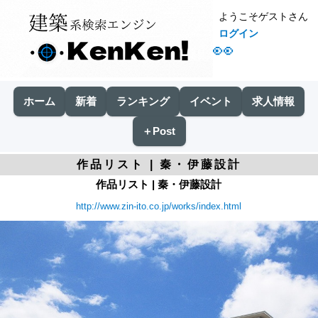
ようこそゲストさん
ログイン
👀
ホーム
新着
ランキング
イベント
求人情報
＋Post
作品リスト | 秦・伊藤設計
作品リスト | 秦・伊藤設計
http://www.zin-ito.co.jp/works/index.html