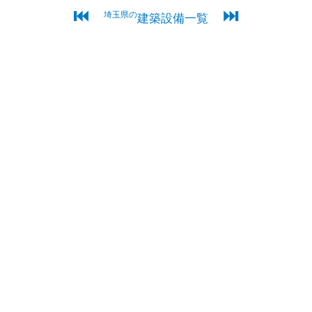
⏮
⏭
埼玉県の
建築設備一覧