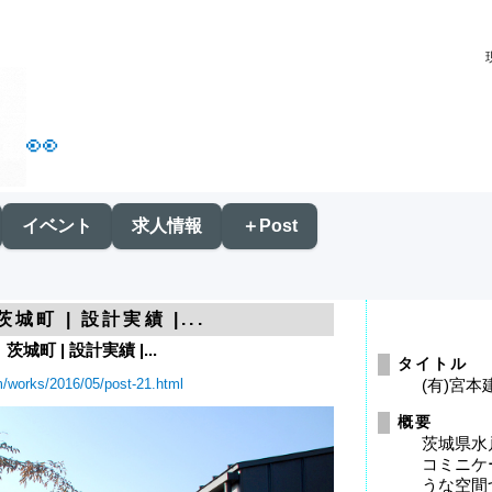
👀
イベント
求人情報
＋Post
町 | 設計実績 |...
町 | 設計実績 |...
タイトル
m/works/2016/05/post-21.html
(有)宮
概要
茨城県水
コミニケ
うな空間