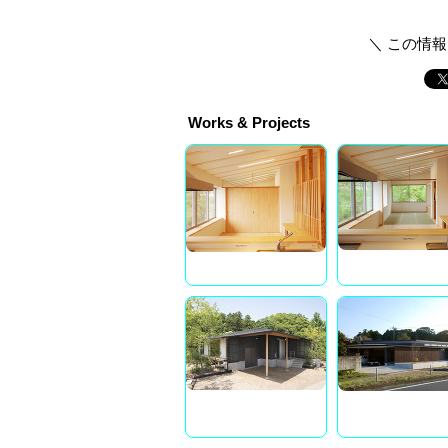
＼ この情
Works & Projects