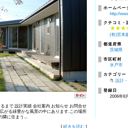
ホームペー
http://w
クチコミ・
(有)宮
都道府県
茨城県
市区町村
水戸市
カテゴリー
設計
登録日
2006年8
るまで 設計実績 会社案内 お知らせ お問合せ
敷地は畑や林が広がる緑豊かな風景の中にあります.この場所
に住まう...
[
続きを読む
]