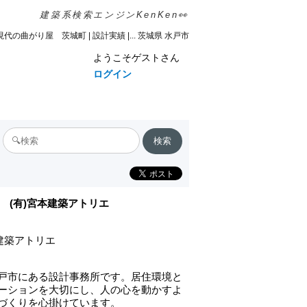
建築系検索エンジンKenKen👀
現代の曲がり屋 茨城町 | 設計実績 |... 茨城県 水戸市
ようこそゲストさん
ログイン
(有)宮本建築アトリエ
本建築アトリエ
戸市にある設計事務所です。居住環境と
ーションを大切にし、人の心を動かすよ
づくりを心掛けています。