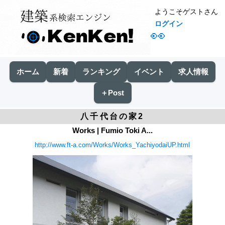
ようこそゲストさん
ログイン
👀
ホーム
新着
ランキング
イベント
求人情報
＋Post
八千代台の家2
Works | Fumio Toki A...
http://www.ft-a.com/Works/Works_YachiyodaiUP.html