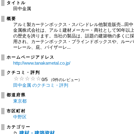
タイトル
田中金属
概要
アルミ製カーテンボックス・スパンドレル他製造販売...田中
金属株式会社は、アルミ建材メーカー・商社として90年以
の歴史を誇ります。当社の製品は、話題の建築物の多くに
用され、カーテンボックス・ブラインドボックスや、ルー
ーレール、庇、バイザーレ...
ホームページアドレス
http://www.tanakametal.co.jp/
クチコミ・評判
0
/
5
（0件のレビュー）
田中金属 のクチコミ・評判
都道府県
東京都
市区町村
中野区
カテゴリー
建材・建築資材