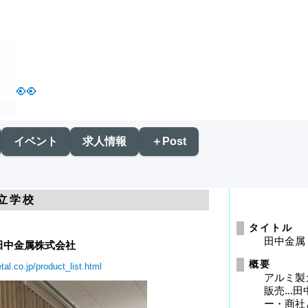
👀
イベント
求人情報
＋Post
立学校
タイトル
田中金属
 田中金属株式会社
概要
al.co.jp/product_list.html
アルミ製
販売..
ー・商社