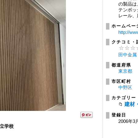
の製品は
テンボッ
レール、庇
ホームペー
http://ww
クチコミ・
田中金属
都道府県
東京都
市区町村
中野区
カテゴリー
建材
登録日
2006年3
立学校