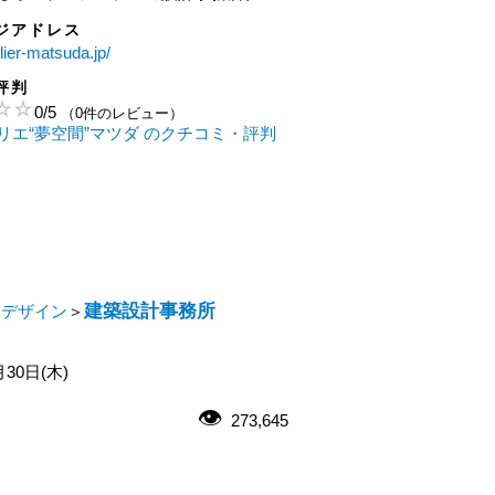
ジアドレス
elier-matsuda.jp/
評判
0
/
5
（0件のレビュー）
リエ“夢空間”マツダ のクチコミ・評判
建築設計事務所
・デザイン
＞
月30日(木)
273,645