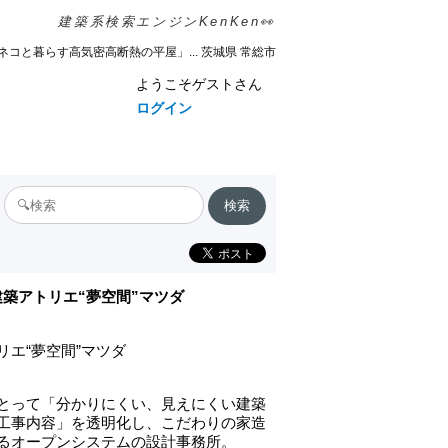
建築系検索エンジンKenKen👀
ネコと暮らす高気密高断熱の平屋」... 茨城県 常総市
ようこそゲストさん
ログイン
建築アトリエ“夢空間”マツダ
リエ“夢空間”マツダ
とって「分かりにくい、見えにくい建築
工事内容」を透明化し、こだわりの家造
るオープンシステムの設計事務所。