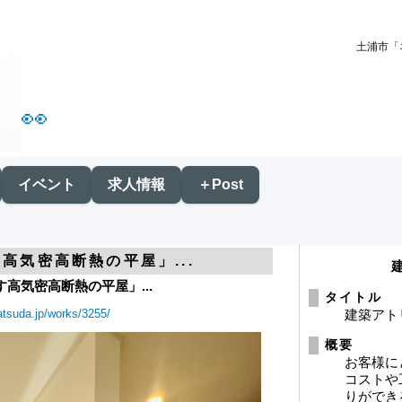
土浦市「
👀
イベント
求人情報
＋Post
高気密高断熱の平屋」...
高気密高断熱の平屋」...
タイトル
matsuda.jp/works/3255/
建築アト
概要
お客様に
コストや
りができ