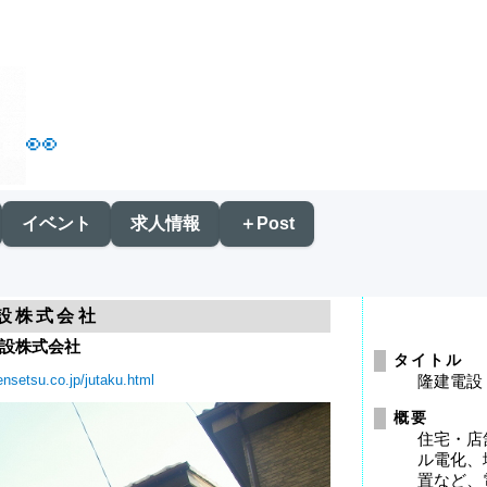
👀
イベント
求人情報
＋Post
設株式会社
設株式会社
タイトル
nsetsu.co.jp/jutaku.html
隆建電設
概要
住宅・店
ル電化、
置など、