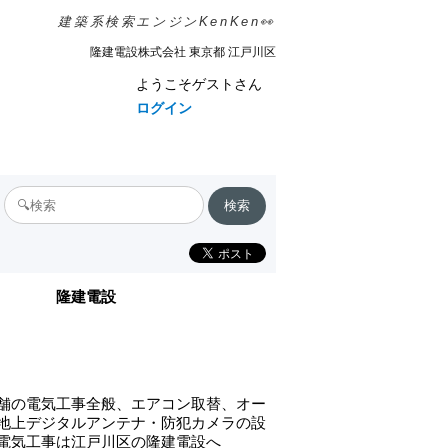
建築系検索エンジンKenKen👀
隆建電設株式会社 東京都 江戸川区
ようこそゲストさん
ログイン
隆建電設
舗の電気工事全般、エアコン取替、オー
地上デジタルアンテナ・防犯カメラの設
電気工事は江戸川区の隆建電設へ