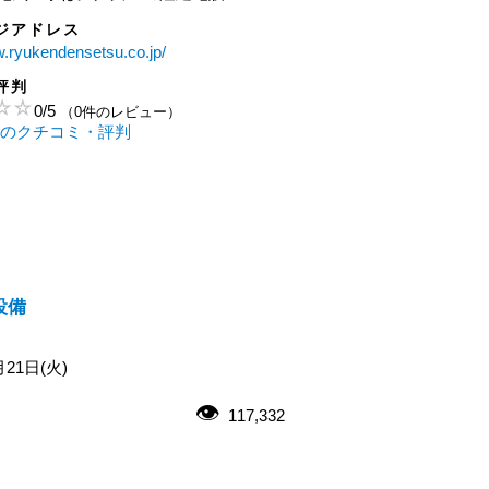
ジアドレス
w.ryukendensetsu.co.jp/
評判
0
/
5
（0件のレビュー）
 のクチコミ・評判
設備
月21日(火)
117,332