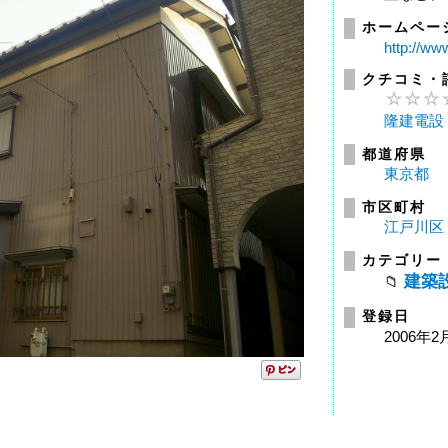
ホームペー
http://ww
クチコミ・
隆建電設
都道府県
東京都
市区町村
江戸川区
カテゴリー
建築
登録日
2006年2