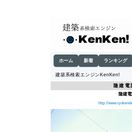
ホーム
新着
ランキング
建築系検索エンジンKenKen!
隆建電
隆建電
http://www.ryukende