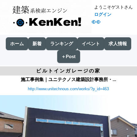
ようこそゲストさん
ログイン
👀
ホーム
新着
ランキング
イベント
求人情報
＋Post
ビルトインガレージの家
施工事例集｜ユニテクノス建築設計事務所・...
http://www.unitechnous.com/works/?p_id=463