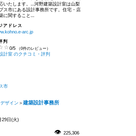
応いたします。...河野建築設計室は山梨
プス市にある設計事務所です。住宅・店
に関すること...
ジアドレス
ww.kohno.e-arc.jp
評判
0
/
5
（0件のレビュー）
設計室 のクチコミ・評判
ス市
建築設計事務所
・デザイン
＞
月29日(火)
225,306