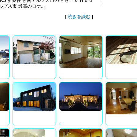
ORKS 新築住宅 南アルプス市の住宅 Y’ｓ Ｈｏｕ
プス市 最高のロケ...
[
続きを読む
]