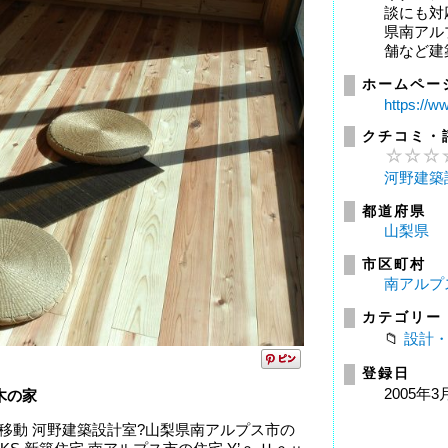
談にも対
県南アル
舗など建築
ホームペー
https://w
クチコミ・
河野建築
都道府県
山梨県
市区町村
南アルプ
カテゴリー
設計
登録日
2005年3
木の家
移動 河野建築設計室?山梨県南アルプス市の