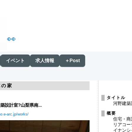
👀
イベント
求人情報
＋Post
木の家
タイトル
河野建築
建築設計室?山梨県南...
概要
o.e-arc.jp/works/
住宅・商
リアコー
イナンシ