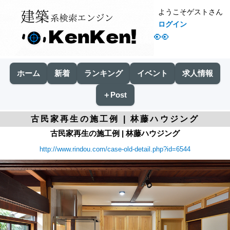
ようこそゲストさん
ログイン
👀
ホーム
新着
ランキング
イベント
求人情報
＋Post
古民家再生の施工例 | 林藤ハウジング
古民家再生の施工例 | 林藤ハウジング
http://www.rindou.com/case-old-detail.php?id=6544