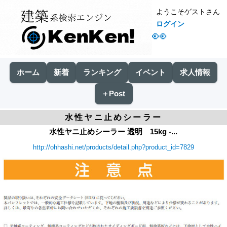
ようこそゲストさん
ログイン
👀
ホーム
新着
ランキング
イベント
求人情報
＋Post
水性ヤニ止めシーラー
水性ヤニ止めシーラー 透明 15kg -...
http://ohhashi.net/products/detail.php?product_id=7829