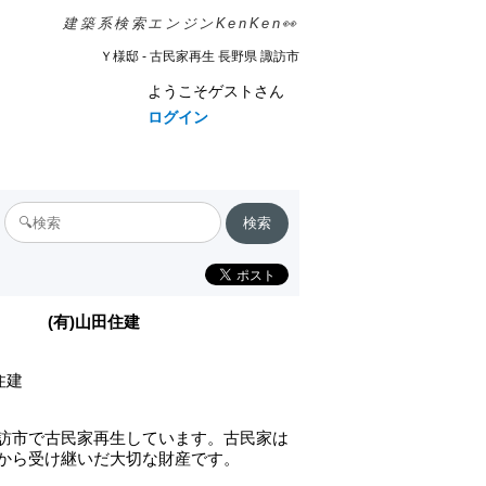
建築系検索エンジンKenKen👀
Ｙ様邸 - 古民家再生 長野県 諏訪市
ようこそゲストさん
ログイン
(有)山田住建
住建
訪市で古民家再生しています。古民家は
から受け継いだ大切な財産です。