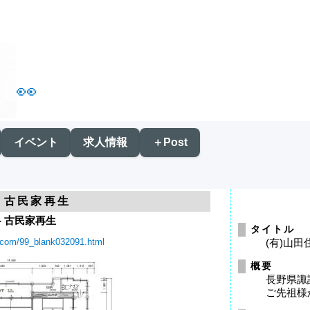
👀
イベント
求人情報
＋Post
- 古民家再生
- 古民家再生
タイトル
.com/99_blank032091.html
(有)山田
概要
長野県諏
ご先祖様