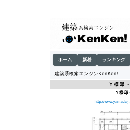
ホーム
新着
ランキング
建築系検索エンジンKenKen!
Ｙ様邸 
Ｙ様邸 
http://www.yamada-j