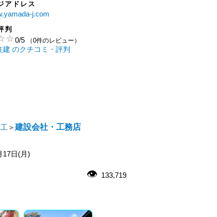
ジアドレス
ww.yamada-j.com
評判
0
/
5
（0件のレビュー）
田住建 のクチコミ・評判
建設会社・工務店
施工
＞
月17日(月)
133,719