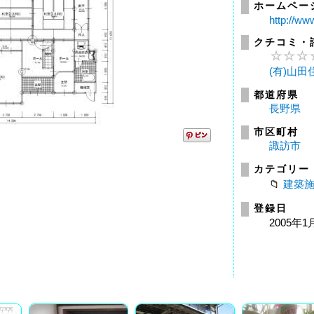
ホームペー
http://w
クチコミ・
(有)山
都道府県
長野県
市区町村
諏訪市
カテゴリー
建築
登録日
2005年1