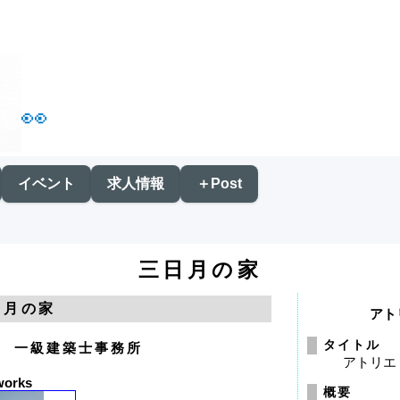
👀
イベント
求人情報
＋Post
三日月の家
日月の家
アト
タイトル
D 一級建築士事務所
アトリエ
works
概要