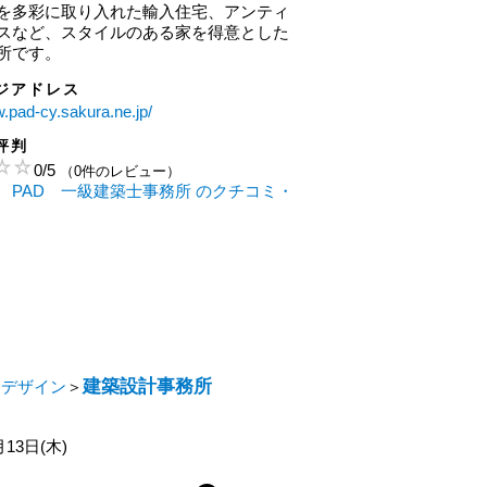
を多彩に取り入れた輸入住宅、アンティ
スなど、スタイルのある家を得意とした
所です。
ジアドレス
w.pad-cy.sakura.ne.jp/
評判
0
/
5
（0件のレビュー）
 PAD 一級建築士事務所 のクチコミ・
建築設計事務所
・デザイン
＞
月13日(木)