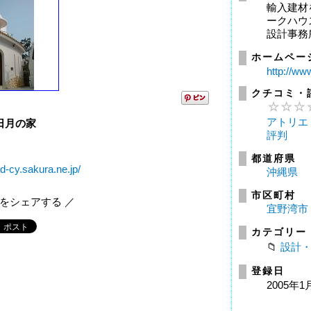
輸入建材
ークハウ
設計事務
ホームペー
http://ww
クチコミ・
アトリエ
日月の家
評判
都道府県
d-cy.sakura.ne.jp/
沖縄県
市区町村
報をシェアする ／
宜野湾市
カテゴリー
設計
登録日
2005年1