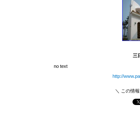
三
no text
http://www.pa
＼ この情