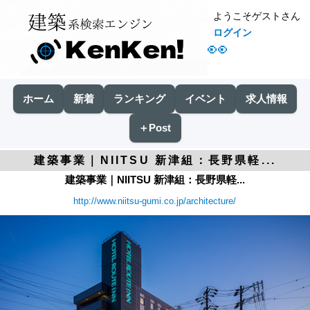
ようこそゲストさん
ログイン
👀
ホーム
新着
ランキング
イベント
求人情報
＋Post
建築事業｜NIITSU 新津組：長野県軽...
建築事業｜NIITSU 新津組：長野県軽...
http://www.niitsu-gumi.co.jp/architecture/