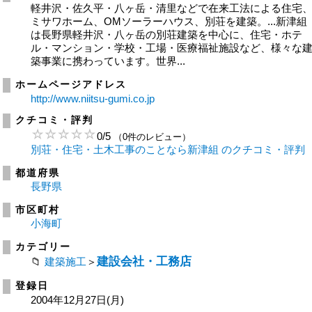
軽井沢・佐久平・八ヶ岳・清里などで在来工法による住宅
ミサワホーム、OMソーラーハウス、別荘を建築。...新津組
は長野県軽井沢・八ヶ岳の別荘建築を中心に、住宅・ホテ
ル・マンション・学校・工場・医療福祉施設など、様々な
築事業に携わっています。世界...
ホームページアドレス
http://www.niitsu-gumi.co.jp
クチコミ・評判
0
/
5
（0件のレビュー）
別荘・住宅・土木工事のことなら新津組 のクチコミ・評判
都道府県
長野県
市区町村
小海町
カテゴリー
建設会社・工務店
建築施工
＞
登録日
2004年12月27日(月)