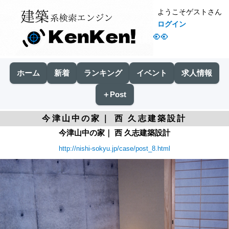
ようこそゲストさん
ログイン
👀
ホーム
新着
ランキング
イベント
求人情報
＋Post
今津山中の家｜ 西 久志建築設計
今津山中の家｜ 西 久志建築設計
http://nishi-sokyu.jp/case/post_8.html