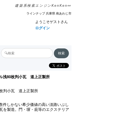
建築系検索エンジンKenKen👀
ラインナップ 兵庫県 南あわじ市
ようこそゲストさん
ログイン
ル浅80枚判小瓦 道上正製所
0枚判小瓦 道上正製所
数件しかない希少価値の高い淡路いぶし
小瓦を製造。門・塀・庇等のエクステリア
。