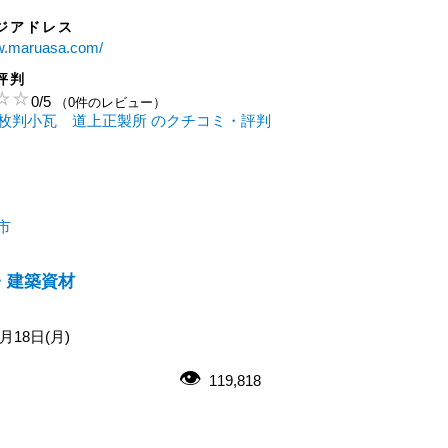
ジアドレス
ww.maruasa.com/
評判
0
/
5
（0件のレビュー）
0枚判小瓦 道上正製所 のクチコミ・評判
市
・建築資材
0月18日(月)
119,818