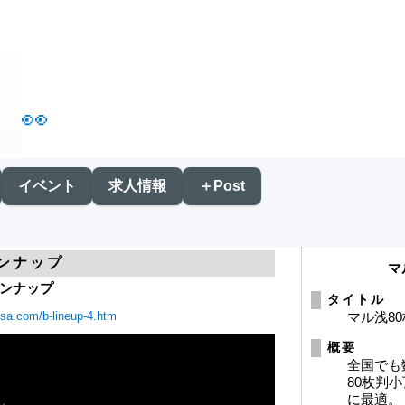
👀
イベント
求人情報
＋Post
ンナップ
マ
ンナップ
タイトル
sa.com/b-lineup-4.htm
マル浅8
概要
全国でも
80枚判
に最適