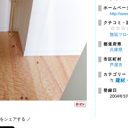
ホームペー
http://ww
クチコミ・
無垢フロ
都道府県
兵庫県
市区町村
芦屋市
カテゴリー
建材
登録日
2004年9
報をシェアする ／