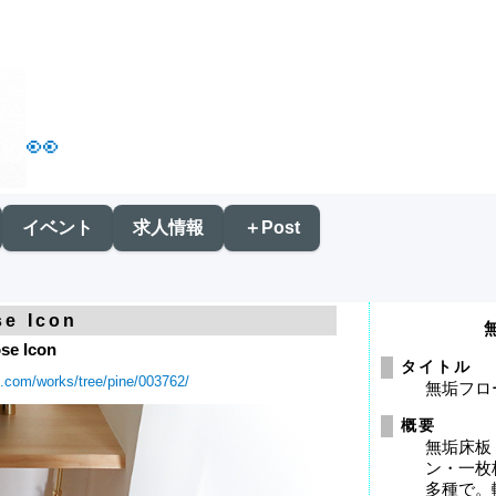
👀
イベント
求人情報
＋Post
se Icon
se Icon
タイトル
g.com/works/tree/pine/003762/
無垢フロ
概要
無垢床板
ン・一枚
多種で。