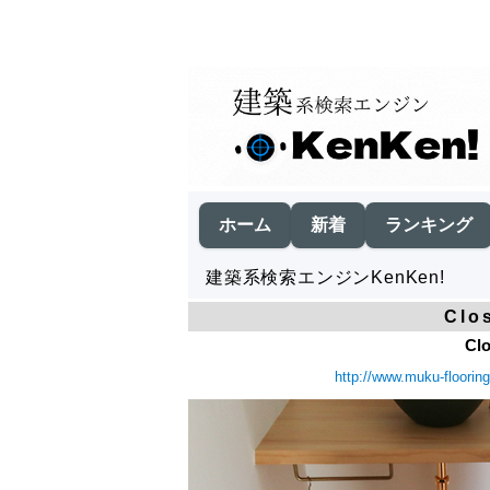
ホーム
新着
ランキング
建築系検索エンジンKenKen!
Clo
Clo
http://www.muku-floorin