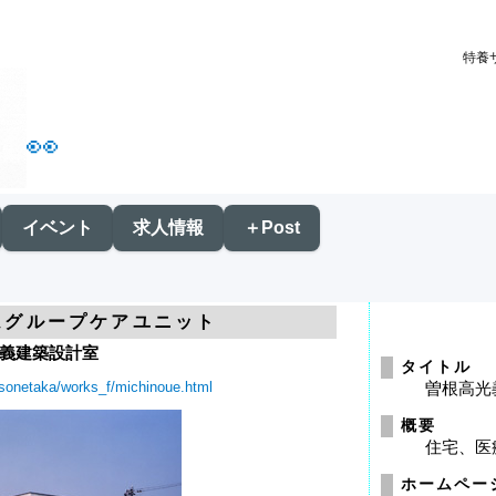
特養
👀
イベント
求人情報
＋Post
ムグループケアユニット
義建築設計室
タイトル
~sonetaka/works_f/michinoue.html
曽根高光
概要
住宅、医
ホームペー