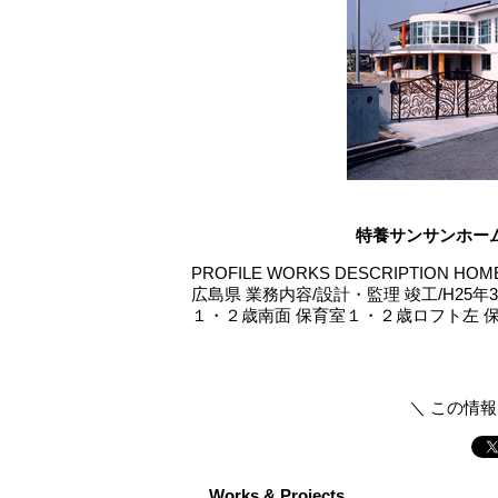
特養サンサンホー
PROFILE WORKS DESCRIPTION
広島県 業務内容/設計・監理 竣工/H25年
１・２歳南面 保育室１・２歳ロフト左 保育
＼ この情
Works & Projects