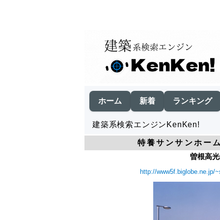
ホーム
新着
ランキング
建築系検索エンジンKenKen!
特養サンサンホー
曽根高光
http://www5f.biglobe.ne.jp/