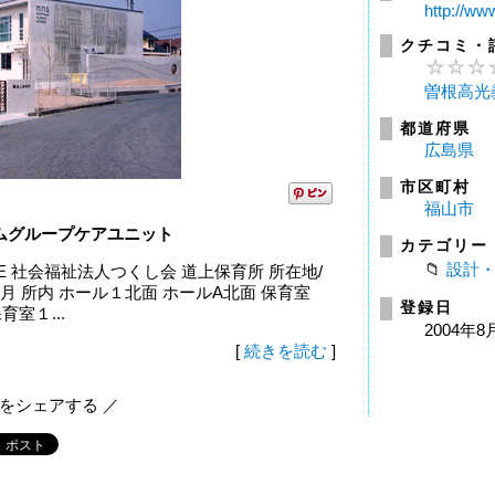
http://ww
クチコミ・
曽根高光
都道府県
広島県
市区町村
福山市
ムグループケアユニット
カテゴリー
設計
 HOME 社会福祉法人つくし会 道上保育所 所在地/
3月 所内 ホール１北面 ホールA北面 保育室
登録日
室１...
2004年8
[
続きを読む
]
報をシェアする ／