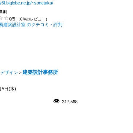
w5f.biglobe.ne.jp/~sonetaka/
評判
0
/
5
（0件のレビュー）
義建築設計室 のクチコミ・評判
建築設計事務所
・デザイン
＞
月5日(木)
317,568