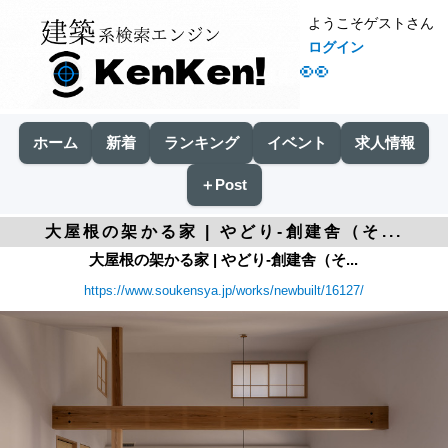
ようこそゲストさん
ログイン
👀
ホーム
新着
ランキング
イベント
求人情報
＋Post
大屋根の架かる家 | やどり-創建舎（そ...
大屋根の架かる家 | やどり-創建舎（そ...
https://www.soukensya.jp/works/newbuilt/16127/