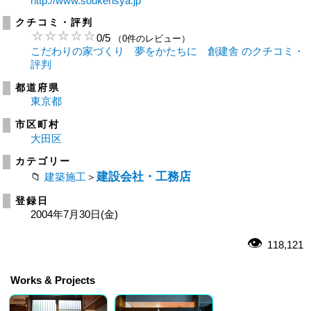
http://www.soukensya.jp
クチコミ・評判
0
/
5
（0件のレビュー）
こだわりの家づくり 夢をかたちに 創建舎 のクチコミ・
評判
都道府県
東京都
市区町村
大田区
カテゴリー
建設会社・工務店
建築施工
＞
登録日
2004年7月30日(金)
118,121
Works & Projects