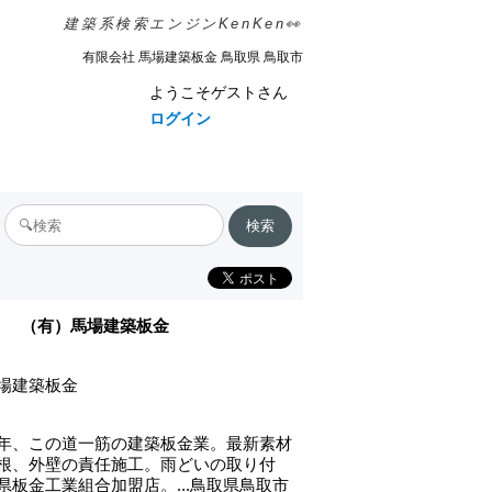
建築系検索エンジンKenKen👀
有限会社 馬場建築板金 鳥取県 鳥取市
ようこそゲストさん
ログイン
（有）馬場建築板金
場建築板金
年、この道一筋の建築板金業。最新素材
根、外壁の責任施工。雨どいの取り付
県板金工業組合加盟店。...鳥取県鳥取市