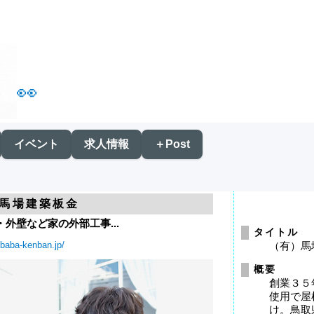
👀
イベント
求人情報
＋Post
 馬場建築板金
外壁など家の外部工事...
タイトル
.baba-kenban.jp/
（有）馬
概要
創業３５
使用で屋
け。鳥取