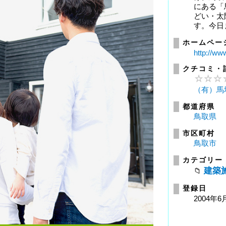
にある「
どい・太
す。今日ま
ホームペー
http://ww
クチコミ・
（有）馬
都道府県
鳥取県
市区町村
鳥取市
カテゴリー
建築
登録日
2004年6