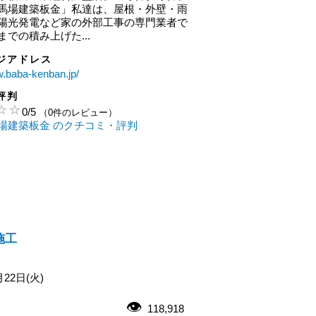
馬場建築板金」私達は、屋根・外壁・雨
陽光発電など家の外部工事の専門業者で
での積み上げた...
ジアドレス
w.baba-kenban.jp/
評判
0
/
5
（0件のレビュー）
場建築板金 のクチコミ・評判
施工
月22日(火)
118,918