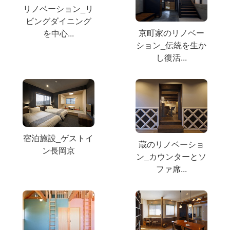
リノベーション_リ
ビングダイニング
京町家のリノベー
を中心...
ション_伝統を生か
し復活...
宿泊施設_ゲストイ
蔵のリノベーショ
ン長岡京
ン_カウンターとソ
ファ席...