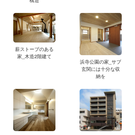
構造
薪ストーブのある
家_木造2階建て
浜寺公園の家_サブ
玄関には十分な収
納を