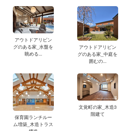
アウトドアリビン
グのある家_水盤を
アウトドアリビン
眺める...
グのある家_中庭を
囲むの...
文覚町の家_木造3
階建て
保育園ランチルー
ム増築_木造トラス