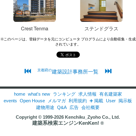
Crest Tenma
ステンドグラス
※このページは、登録データを元にコンピュータ プログラムにより自動収集・生成
されています。
⏮
⏭
京都府の
建築設計事務所一覧
home
what's new
ランキング
求人情報
有名建築家
events
Open House
メルマガ
利用規約
➕ 掲載
User
掲示板
建物用途
Q&A
広告
会社概要
Copyright © 1999-2026
Kenchiku_Zyoho Co., Ltd.
建築系検索エンジンKenKen!
®