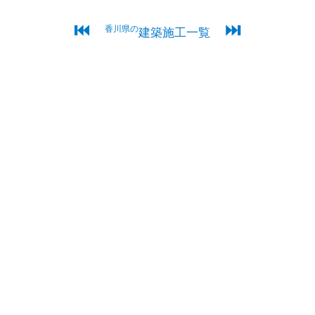
⏮
⏭
香川県の
建築施工一覧