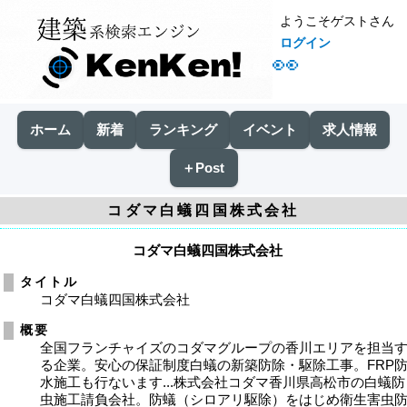
ようこそゲストさん
ログイン
👀
ホーム
新着
ランキング
イベント
求人情報
＋Post
コダマ白蟻四国株式会社
コダマ白蟻四国株式会社
タイトル
コダマ白蟻四国株式会社
概要
全国フランチャイズのコダマグループの香川エリアを担当
る企業。安心の保証制度白蟻の新築防除・駆除工事。FRP
水施工も行ないます...株式会社コダマ香川県高松市の白蟻防
虫施工請負会社。防蟻（シロアリ駆除）をはじめ衛生害虫