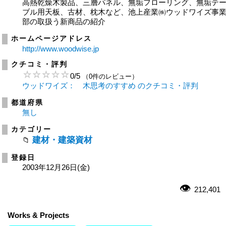
高熱乾燥木製品、三層パネル、無垢フローリング、無垢テ
ブル用天板、古材、枕木など、池上産業㈱ウッドワイズ事
部の取扱う新商品の紹介
ホームページアドレス
http://www.woodwise.jp
クチコミ・評判
0
/
5
（0件のレビュー）
ウッドワイズ： 木思考のすすめ のクチコミ・評判
都道府県
無し
カテゴリー
建材・建築資材
登録日
2003年12月26日(金)
212,401
Works & Projects