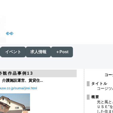
👀
イベント
求人情報
＋Post
外観作品事例13
コー
介護施設運営、賃貸住...
タイトル
use.co.jp/sumai/jirei.html
コージツ
概要
光と風と
ＵＳＥ”
した住ま