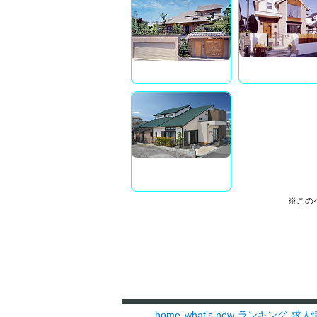
※この
home
what's new
ランキング
求人