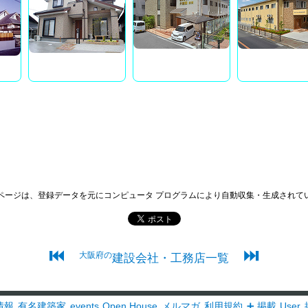
ページは、登録データを元にコンピュータ プログラムにより自動収集・生成されて
⏮
⏭
大阪府の
建設会社・工務店一覧
情報
有名建築家
events
Open House
メルマガ
利用規約
➕ 掲載
User