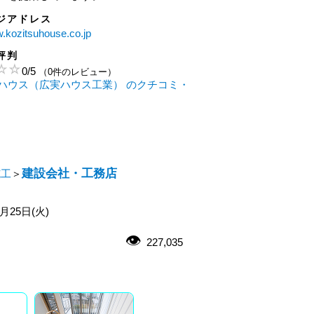
ジアドレス
w.kozitsuhouse.co.jp
評判
0
/
5
（0件のレビュー）
ハウス（広実ハウス工業） のクチコミ・
建設会社・工務店
施工
＞
1月25日(火)
227,035