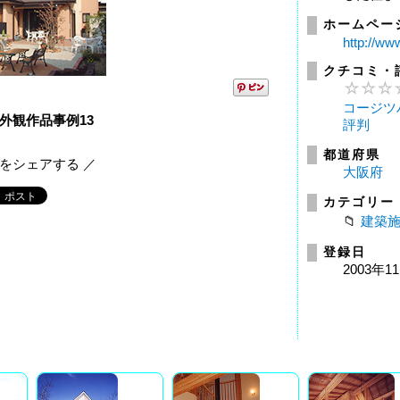
ホームペー
http://ww
クチコミ・
コージツ
外観作品事例13
評判
都道府県
報をシェアする ／
大阪府
カテゴリー
建築
登録日
2003年1