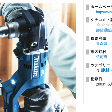
ホームペー
http://w
クチコミ・
卸値通販
都道府県
青森県
市区町村
弘前市
カテゴリー
建材
登録日
2003年5