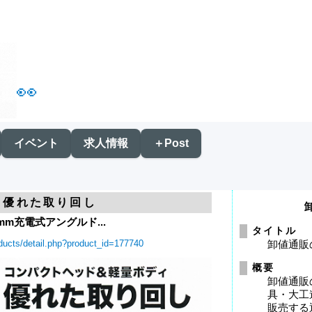
👀
イベント
求人情報
＋Post
＆優れた取り回し
mm充電式アングルド...
タイトル
ducts/detail.php?product_id=177740
卸値通販
概要
卸値通販
具・大工
販売する